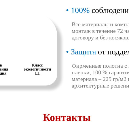
100%
соблюдени
Все материалы и комп
монтаж в течение 72 ча
договору и без косяков
Защита
от подде
Фирменные полотна с 
к
Класс
ения
экологичности
пленки, 100 % гаранти
 дня
Е1
материала – 225 гр/м2
архитектурные решени
Контакты