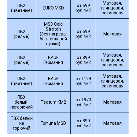
Матовая,
ПВХ
от 699
EURO MSD
глянцевая,
(цветные)
руб./м2
сатиновая
MSD Cold
Stretch
ПВХ
от 699
(без нагрева,
Матовая
(белые)
руб./м2
без тепловой
пушки)
Матовая,
ПВХ
BAUF
от 899
глянцевая,
(белые)
Германия
руб./м2
сатиновая
Матовая,
ПВХ
BAUF
от 1199
глянцевая,
(цветные)
Германия
руб./м2
сатиновая
ПВХ
от 1970
белый,
Teqtum KM2
Матовая
руб./м2
негорючий
ПВХ белый
от 890
не
Fortuna MSD
Матовая
руб./м2
горючий