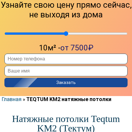
Узнайте свою цену прямо сейчас,
КАТАЛОГ
не выходя из дома
МАТЕРИАЛ
КОМНАТА
ПВХ
КУХНЯ
ТКАНЕВЫЕ
ЗАЛ
ФАКТУРА
ГОСТИНАЯ
10м² -
от 7500₽
СПАЛЬНЯ
МАТОВЫЕ
ДЕТСКАЯ
ГЛЯНЦЕВЫЕ
КОМНАТА
САТИНОВЫЕ
ВАННАЯ
ФАКТУРНЫЕ
Заказать
ТУАЛЕТ
ЭКОНОМ
КОРИДОР
ПРЕМИУМ
Главная
»
TEQTUM KM2 натяжные потолки
ПРИХОЖАЯ
БЕЗ НАГРЕВА
БАЛКОН
ЦЕНЫ
Натяжные потолки Teqtum
ЛОДЖИЯ
ОТЗЫВЫ
KM2 (Тектум)
МАНСАРДА
КОНТАКТЫ