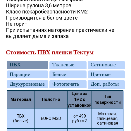
Ширина рулона 3,6 метров
Класс пожаробезопасности КМ2
Производится в белом цвете
Не горит
При испытаниях на горение практически не
выделяет дыма и запаха
Стоимость ПВХ пленки Тектум
ПВХ
Тканевые
Сатиновые
Парящие
Белые
Цветные
Двухуровневые
Фотопечать
Доп. работы
Цена за
Тип
Материал
Полотно
1м2 с
поверхности
установкой
Матовая,
ПВХ
от 499
EURO MSD
глянцевая,
(белые)
руб./м2
сатиновая