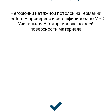
ОФИС
ВАКАНСИИ
ПОМЕЩЕНИЕ
ЭКСКЛЮЗИВНЫЕ
Негорючий натяжной потолок из Германии
Teqtum – проверено и сертифицировано МЧС
КВАРТИРА
СО
СВЕТИЛЬНИКАМИ
Уникальная УФ-маркировка по всей
СТУДИЯ
ЗВЁЗДНОЕ НЕБО
поверхности материала
ОДНОКОМНАТНАЯ
КОНТУРНЫЕ
ДВУХКОМНАТНАЯ
СВЕТОВЫЕ ЛИНИИ
ТРЁХКОМНАТНАЯ
ФОТОПЕЧАТЬ
ЧАСТНЫЙ ДОМ
С НИШЕЙ ДЛЯ
ШТОР
ДАЧА
ПАРЯЩИЕ
ЗАГОРОДНЫЙ ДОМ
3D ПОТОЛКИ
КОТТЕДЖ
БЕСЩЕЛЕВЫЕ
EUROKRAAB
РЕЗНЫЕ
В ОДИН УРОВЕНЬ
ДВУХУРОВНЕВЫЕ