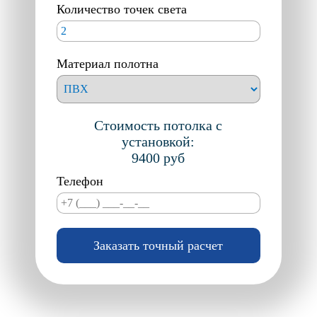
Количество точек света
БЕЖЕВЫЕ
CLIPSO
СЕРЫЕ
MSD-EUROPREMIUM
КРАСНЫЕ
COLD STRETCH
Материал полотна
КОРИЧНЕВЫЕ
TEQTUM KM2
ГОЛУБЫЕ
СИНИЕ
Стоимость потолка с
РОЗОВЫЕ
установкой:
ЖЕЛТЫЕ
9400
руб
Телефон
Заказать точный расчет