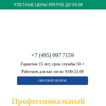
ТНЫЕ ЦЕНЫ 599 РУБ ДО
09.08
Бесплатный вызов мастера
+7 (926) 543-66-99
ГЛАВНАЯ
КАЛЬКУЛЯТОР
ФОТОГАЛЕРЕЯ
+7 (495) 997 7159
АКЦИИ
Гарантия 15 лет, срок службы 50 +
КАТАЛОГ
Работаем для вас пн-вс 9:00-21:00
МАТЕРИАЛ
КОМНАТА
ПВХ
КУХНЯ
ОБРАТНЫЙ ЗВОНОК
ТКАНЕВЫЕ
ЗАЛ
ФАКТУРА
ГОСТИНАЯ
Профессиональный
СПАЛЬНЯ
МАТОВЫЕ
ДЕТСКАЯ