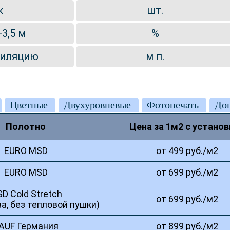
к
шт.
3,5 м
%
тиляцию
м п.
Цветные
Двухуровневые
Фотопечать
Доп
Полотно
Цена за 1м2 с установ
EURO MSD
от 499 руб./м2
EURO MSD
от 699 руб./м2
D Cold Stretch
от 699 руб./м2
ва, без тепловой пушки)
AUF Германия
от 899 руб./м2