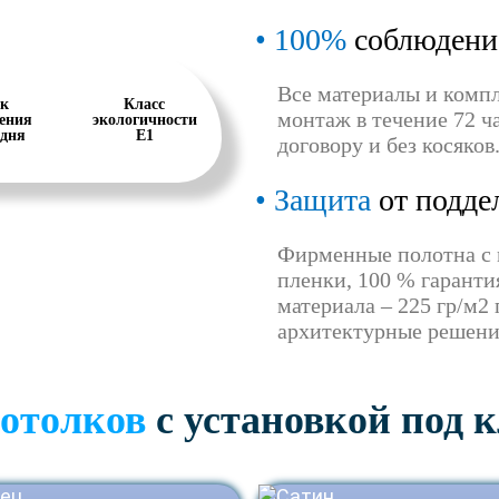
100%
соблюдени
Все материалы и комп
к
Класс
монтаж в течение 72 ча
ения
экологичности
 дня
Е1
договору и без косяков
Защита
от подде
Фирменные полотна с 
пленки, 100 % гаранти
материала – 225 гр/м2
архитектурные решени
отолков
с установкой под 