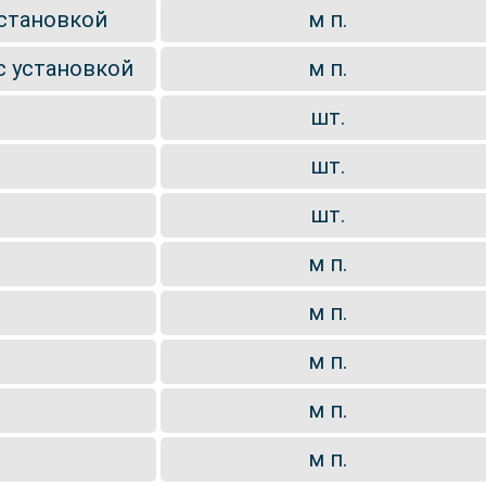
установкой
м п.
с установкой
м п.
шт.
шт.
шт.
м п.
м п.
м п.
м п.
м п.