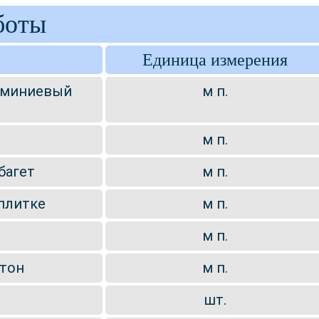
боты
Единица измерения
юминиевый
м п.
м п.
багет
м п.
плитке
м п.
м п.
ртон
м п.
шт.