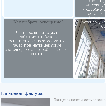
комната, 
МНОГОУРОВНЕВЫЕ
материал, 
«подсобного
ЦВЕТ
БРЕНДЫ
неотаплив
BAUF
балконе ,
БЕЛЫЕ
Как выбрать освещение?
установку ил
PONGS
ЧЕРНЫЕ
Col
LACKFOLLIE
НЕБО
Для небольшой лоджии
необходимо выбирать
ОБЛАКА
MATTFOLLIE
осветительные приборы малых
ЦВЕТНЫЕ
габаритов, например яркие
DESCOR
светодиодные энергосберегающие
БЕЖЕВЫЕ
CLIPSO
споты.
СЕРЫЕ
MSD-EUROPREMIUM
КРАСНЫЕ
COLD STRETCH
КОРИЧНЕВЫЕ
TEQTUM KM2
ГОЛУБЫЕ
СИНИЕ
РОЗОВЫЕ
Глянцевая фактура
ЖЕЛТЫЕ
Глянцевая поверхность потолка 