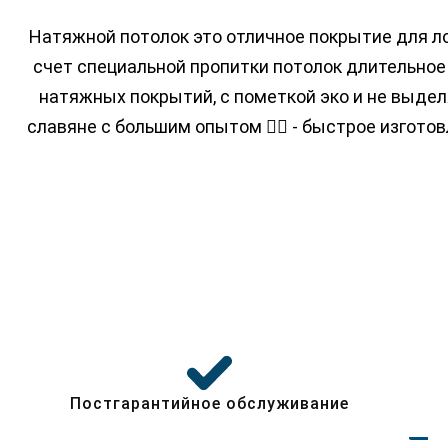
КАТАЛОГ
Натяжной потолок это отличное покрытие для л
МАТЕРИАЛ
КОМНАТА
счет специальной пропитки потолок длительное
ПВХ
КУХНЯ
натяжных покрытий, с пометкой эко и не выде
ТКАНЕВЫЕ
ЗАЛ
славяне с большим опытом 👷‍♂️ - быстрое изгото
ФАКТУРА
ГОСТИНАЯ
СПАЛЬНЯ
МАТОВЫЕ
ДЕТСКАЯ
ГЛЯНЦЕВЫЕ
КОМНАТА
САТИНОВЫЕ
ВАННАЯ
ФАКТУРНЫЕ
ТУАЛЕТ
ЭКОНОМ
КОРИДОР
ПРЕМИУМ
ПРИХОЖАЯ
БЕЗ НАГРЕВА
БАЛКОН
ЦЕНЫ
ЛОДЖИЯ
Постгарантийное обслуживание
ОТЗЫВЫ
МАНСАРДА
КОНТАКТЫ