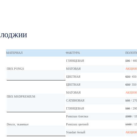
 лоджии
МАТЕРИАЛ
ФАКТУРА
ПОЛОТ
ГЛЯНЦЕВАЯ
590
/ 40
ПВХ PONGS
МАТОВАЯ
АКЦИ
ЦВЕТНАЯ
650
/ 450
ЦВЕТНАЯ
650
/ 350
МАТОВАЯ
АКЦИ
ПВХ MSDPREMIUM
САТИНОВАЯ
550
/ 27
ГЛЯНЦЕВАЯ
590
/ 29
Premium блестки
2300
/ 1
Descor, тканевые
Premium цветной
1500
/ 1
Standart белый
АКЦИ