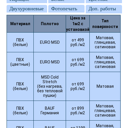
Двухуровневые
Фотопечать
Доп. работы
Цена за
Тип
Материал
Полотно
1м2 с
поверхности
установкой
Матовая,
ПВХ
от 499
EURO MSD
глянцевая,
(белые)
руб./м2
сатиновая
Матовая,
ПВХ
от 699
EURO MSD
глянцевая,
(цветные)
руб./м2
сатиновая
MSD Cold
Stretch
ПВХ
от 699
(без нагрева,
Матовая
(белые)
руб./м2
без тепловой
пушки)
Матовая,
ПВХ
BAUF
от 899
глянцевая,
(белые)
Германия
руб./м2
сатиновая
Матовая,
ПВХ
BAUF
от 1199