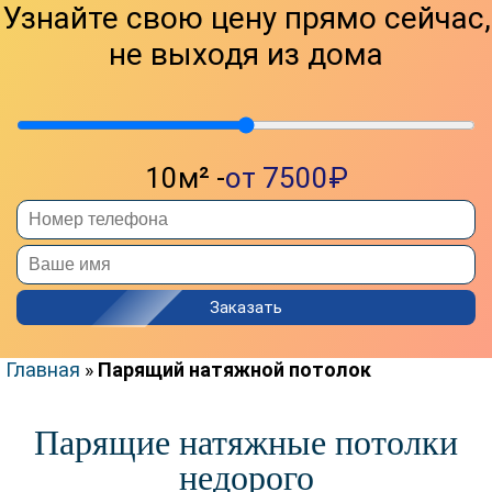
Узнайте свою цену прямо сейчас,
КАТАЛОГ
не выходя из дома
МАТЕРИАЛ
КОМНАТА
ПВХ
КУХНЯ
ТКАНЕВЫЕ
ЗАЛ
ФАКТУРА
ГОСТИНАЯ
10м² -
от 7500₽
СПАЛЬНЯ
МАТОВЫЕ
ДЕТСКАЯ
ГЛЯНЦЕВЫЕ
КОМНАТА
САТИНОВЫЕ
ВАННАЯ
ФАКТУРНЫЕ
Заказать
ТУАЛЕТ
ЭКОНОМ
КОРИДОР
ПРЕМИУМ
Главная
»
Парящий натяжной потолок
ПРИХОЖАЯ
БЕЗ НАГРЕВА
БАЛКОН
ЦЕНЫ
Парящие натяжные потолки
ЛОДЖИЯ
ОТЗЫВЫ
недорого
МАНСАРДА
КОНТАКТЫ