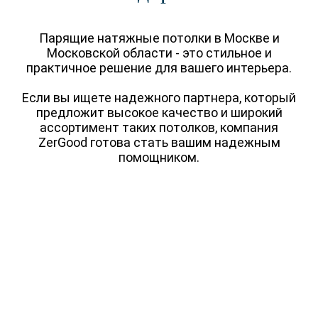
ОФИС
ВАКАНСИИ
ПОМЕЩЕНИЕ
ЭКСКЛЮЗИВНЫЕ
Парящие натяжные потолки в Москве и
Московской области - это стильное и
КВАРТИРА
СО
СВЕТИЛЬНИКАМИ
практичное решение для вашего интерьера.
СТУДИЯ
ЗВЁЗДНОЕ НЕБО
ОДНОКОМНАТНАЯ
Если вы ищете надежного партнера, который
КОНТУРНЫЕ
предложит высокое качество и широкий
ДВУХКОМНАТНАЯ
СВЕТОВЫЕ ЛИНИИ
ассортимент таких потолков, компания
ТРЁХКОМНАТНАЯ
ФОТОПЕЧАТЬ
ZerGood готова стать вашим надежным
ЧАСТНЫЙ ДОМ
помощником.
С НИШЕЙ ДЛЯ
ШТОР
ДАЧА
ПАРЯЩИЕ
ЗАГОРОДНЫЙ ДОМ
3D ПОТОЛКИ
КОТТЕДЖ
БЕСЩЕЛЕВЫЕ
EUROKRAAB
РЕЗНЫЕ
В ОДИН УРОВЕНЬ
ДВУХУРОВНЕВЫЕ