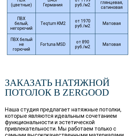
глянцевая,
(цветные)
Германия
руб./м2
сатиновая
ПВХ
от 1970
белый,
Teqtum KM2
Матовая
руб./м2
негорючий
ПВХ белый
от 890
не
Fortuna MSD
Матовая
руб./м2
горючий
ЗАКАЗАТЬ НАТЯЖНОЙ
ПОТОЛОК В ZERGOOD
Наша студия предлагает натяжные потолки,
которые являются идеальным сочетанием
функциональности и эстетической
привлекательности. Мы работаем только с
самыми высококачественными материалами,