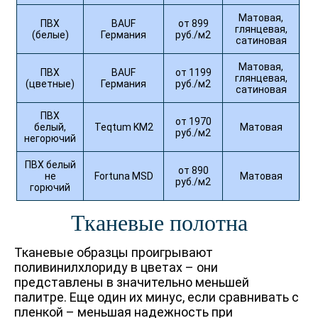
Матовая,
ПВХ
BAUF
от 899
глянцевая,
(белые)
Германия
руб./м2
сатиновая
Матовая,
ПВХ
BAUF
от 1199
глянцевая,
(цветные)
Германия
руб./м2
сатиновая
ПВХ
от 1970
белый,
Teqtum KM2
Матовая
руб./м2
негорючий
ПВХ белый
от 890
не
Fortuna MSD
Матовая
руб./м2
горючий
Тканевые полотна
Тканевые образцы проигрывают
поливинилхлориду в цветах – они
представлены в значительно меньшей
палитре. Еще один их минус, если сравнивать с
пленкой – меньшая надежность при