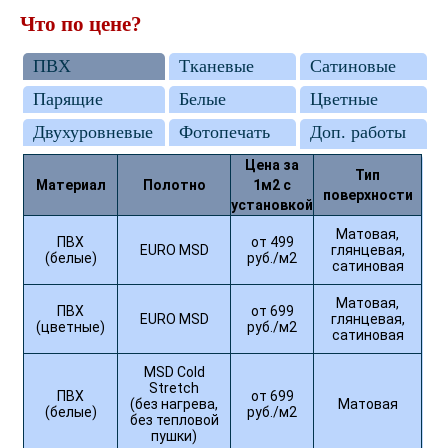
Что по цене?
ПВХ
Тканевые
Сатиновые
Парящие
Белые
Цветные
Двухуровневые
Фотопечать
Доп. работы
Цена за
Тип
Материал
Полотно
1м2 с
поверхности
установкой
Матовая,
ПВХ
от 499
EURO MSD
глянцевая,
(белые)
руб./м2
сатиновая
Матовая,
ПВХ
от 699
EURO MSD
глянцевая,
(цветные)
руб./м2
сатиновая
MSD Cold
Stretch
ПВХ
от 699
(без нагрева,
Матовая
(белые)
руб./м2
без тепловой
пушки)