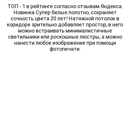
ОФИС
ВАКАНСИИ
ТОП - 1 в рейтинге согласно отзывам Яндекса.
Новинка Супер белые полотно, сохраняет
ПОМЕЩЕНИЕ
ЭКСКЛЮЗИВНЫЕ
сочность цвета 20 лет! Натяжной потолок в
КВАРТИРА
СО
коридоре зрительно добавляет простор, в него
СВЕТИЛЬНИКАМИ
СТУДИЯ
можно встраивать минималистичные
ЗВЁЗДНОЕ НЕБО
светильники или роскошные люстры, а можно
ОДНОКОМНАТНАЯ
КОНТУРНЫЕ
нанести любое изображение при помощи
ДВУХКОМНАТНАЯ
фотопечати.
СВЕТОВЫЕ ЛИНИИ
ТРЁХКОМНАТНАЯ
ФОТОПЕЧАТЬ
ЧАСТНЫЙ ДОМ
С НИШЕЙ ДЛЯ
ШТОР
ДАЧА
ПАРЯЩИЕ
ЗАГОРОДНЫЙ ДОМ
3D ПОТОЛКИ
КОТТЕДЖ
БЕСЩЕЛЕВЫЕ
EUROKRAAB
РЕЗНЫЕ
В ОДИН УРОВЕНЬ
ДВУХУРОВНЕВЫЕ