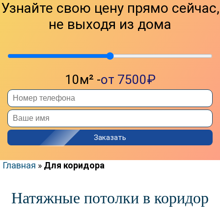
Узнайте свою цену прямо сейчас,
КАТАЛОГ
не выходя из дома
МАТЕРИАЛ
КОМНАТА
ПВХ
КУХНЯ
ТКАНЕВЫЕ
ЗАЛ
ФАКТУРА
ГОСТИНАЯ
10м² -
от 7500₽
СПАЛЬНЯ
МАТОВЫЕ
ДЕТСКАЯ
ГЛЯНЦЕВЫЕ
КОМНАТА
САТИНОВЫЕ
ВАННАЯ
ФАКТУРНЫЕ
Заказать
ТУАЛЕТ
ЭКОНОМ
КОРИДОР
ПРЕМИУМ
Главная
»
Для коридора
ПРИХОЖАЯ
БЕЗ НАГРЕВА
БАЛКОН
ЦЕНЫ
Натяжные потолки в коридор
ЛОДЖИЯ
ОТЗЫВЫ
МАНСАРДА
КОНТАКТЫ