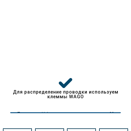
Любим наших клиентов
Для распределение проводки используем
клеммы WAGO
Технология Hals сохраняют сочность цвета 20
лет