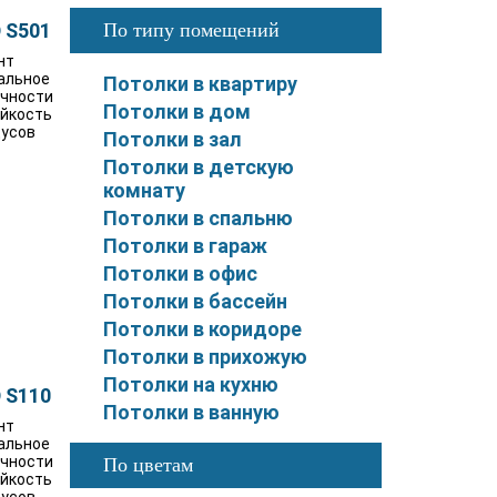
 S501
По типу помещений
нт
альное
Потолки в квартиру
очности
Потолки в дом
ойкость
дусов
Потолки в зал
Потолки в детскую
комнату
Потолки в спальню
Потолки в гараж
Потолки в офис
Потолки в бассейн
Потолки в коридоре
Потолки в прихожую
Потолки на кухню
 S110
Потолки в ванную
нт
альное
очности
По цветам
ойкость