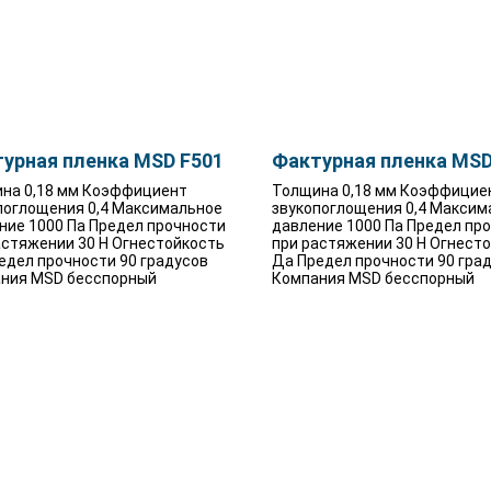
урная пленка MSD F501
Фактурная пленка MSD
на 0,18 мм Коэффициент
Толщина 0,18 мм Коэффицие
поглощения 0,4 Максимальное
звукопоглощения 0,4 Максим
ние 1000 Па Предел прочности
давление 1000 Па Предел пр
астяжении 30 Н Огнестойкость
при растяжении 30 Н Огнест
едел прочности 90 градусов
Да Предел прочности 90 гра
ния MSD бесспорный
Компания MSD бесспорный