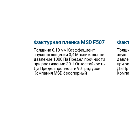
Фактурная пленка MSD F507
Факт
Толщина 0,18 мм Коэффициент
Толщи
звукопоглощения 0,4 Максимальное
звуко
давление 1000 Па Предел прочности
давле
при растяжении 30 Н Огнестойкость
при р
Да Предел прочности 90 градусов
Да Пр
Компания MSD бесспорный
Компа