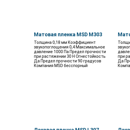
Матовая пленка MSD M303
Мато
Толщина 0,18 мм Коэффициент
Толщи
звукопоглощения 0,4 Максимальное
звуко
давление 1000 Па Предел прочности
давле
при растяжении 30 Н Огнестойкость
при р
Да Предел прочности 90 градусов
Да Пр
Компания MSD бесспорный
Компа
Лаковая пленка MSD L307
Лако