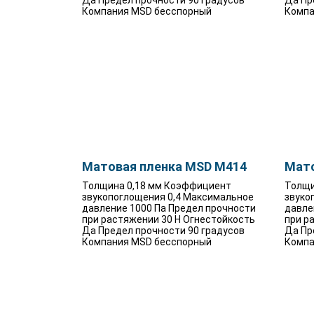
Да Предел прочности 90 градусов
Да Пр
Компания MSD бесспорный
Компа
Матовая пленка MSD M414
Мато
Толщина 0,18 мм Коэффициент
Толщи
звукопоглощения 0,4 Максимальное
звуко
давление 1000 Па Предел прочности
давле
при растяжении 30 Н Огнестойкость
при р
Да Предел прочности 90 градусов
Да Пр
Компания MSD бесспорный
Компа