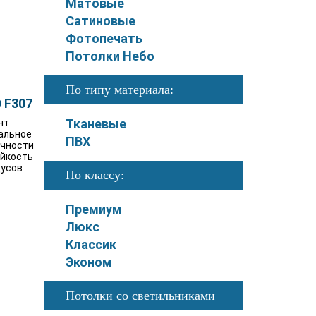
Матовые
Сатиновые
Фотопечать
Потолки Небо
По типу материала:
 F307
Тканевые
нт
альное
ПВХ
очности
ойкость
дусов
По классу:
Премиум
Люкс
Классик
Эконом
Потолки со светильниками