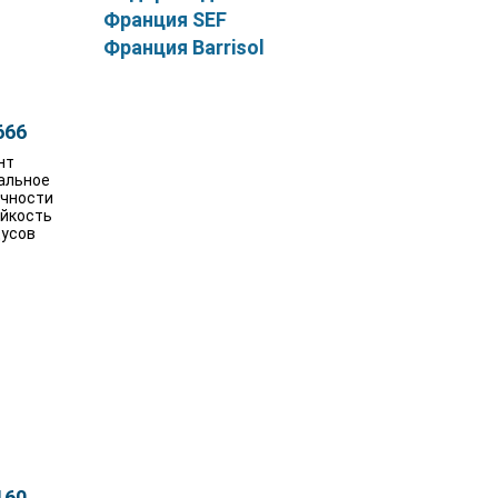
Франция SEF
Франция Barrisol
666
нт
альное
очности
ойкость
дусов
160