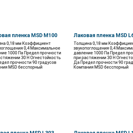
вая пленка MSD M100
Лаковая пленка MSD L
на 0,18 мм Коэффициент
Толщина 0,18 мм Коэффицие
поглощения 0,4 Максимальное
звукопоглощения 0,4 Максим
ние 1000 Па Предел прочности
давление 1000 Па Предел пр
астяжении 30 Н Огнестойкость
при растяжении 30 Н Огнест
едел прочности 90 градусов
Да Предел прочности 90 гра
ния MSD бесспорный
Компания MSD бесспорный
вая пленка MSD L303
Лаковая пленка MSD L