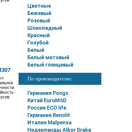
дусов
Цветные
Бежевый
Розовый
Шоколадный
Красный
Голубой
Белый
Белый матовый
Белый глянцевый
M307
нт
По производителю:
альное
очности
ойкость
Германия Pongs
дусов
Китай ЕuroMSD
Россия ECO life
Германия Renolit
Италия Malpensa
Нидерланды Alkor Draka