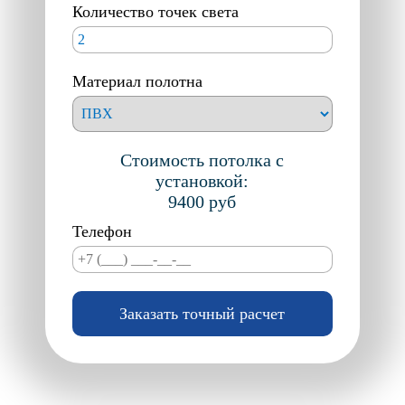
Количество точек света
БЕЖЕВЫЕ
CLIPSO
СЕРЫЕ
MSD-EUROPREMIUM
КРАСНЫЕ
COLD STRETCH
Материал полотна
КОРИЧНЕВЫЕ
TEQTUM KM2
ГОЛУБЫЕ
СИНИЕ
Стоимость потолка с
РОЗОВЫЕ
установкой:
ЖЕЛТЫЕ
9400
руб
Телефон
Заказать точный расчет