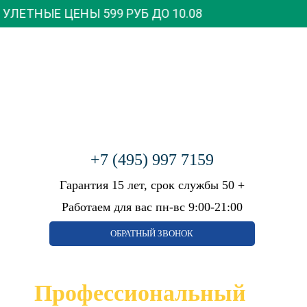
 ЦЕНЫ 599 РУБ ДО
10.08
Бесплатный вызов мастера
+7 (926) 543-66-99
ГЛАВНАЯ
КАЛЬКУЛЯТОР
ФОТОГАЛЕРЕЯ
+7 (495) 997 7159
АКЦИИ
Гарантия 15 лет, срок службы 50 +
КАТАЛОГ
Работаем для вас пн-вс 9:00-21:00
МАТЕРИАЛ
КОМНАТА
ПВХ
КУХНЯ
ОБРАТНЫЙ ЗВОНОК
ТКАНЕВЫЕ
ЗАЛ
ФАКТУРА
ГОСТИНАЯ
Профессиональный
СПАЛЬНЯ
МАТОВЫЕ
ДЕТСКАЯ