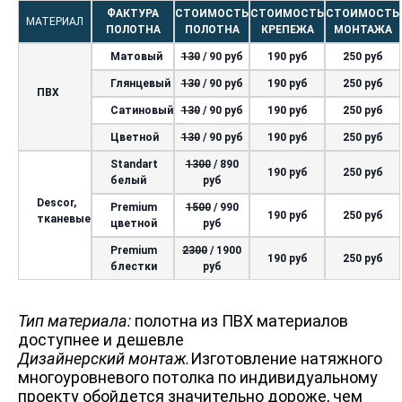
ФАКТУРА
СТОИМОСТЬ
СТОИМОСТЬ
СТОИМОСТЬ
МАТЕРИАЛ
ПОЛОТНА
ПОЛОТНА
КРЕПЕЖА
МОНТАЖА
Матовый
130
/ 90 руб
190 руб
250 руб
Глянцевый
130
/ 90 руб
190 руб
250 руб
ПВХ
Сатиновый
130
/ 90 руб
190 руб
250 руб
Цветной
130
/ 90 руб
190 руб
250 руб
Standart
1300
/ 890
190 руб
250 руб
белый
руб
Descor,
Premium
1500
/ 990
190 руб
250 руб
тканевые
цветной
руб
Premium
2300
/ 1900
190 руб
250 руб
блестки
руб
Тип материала:
полотна из ПВХ материалов
доступнее и дешевле
Дизайнерский монтаж.
Изготовление натяжного
многоуровневого потолка по индивидуальному
проекту обойдется значительно дороже, чем