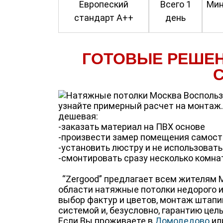
Европеский
Всего 1
Мин
стандарт А++
день
ГОТОВЫЕ РЕШЕН
С
Воспольз
узнайте примерный расчет на монтаж.
дешевая:
-заказать материал на ПВХ основе
-произвести замер помещения самост
-установить люстру и не использоват
-смонтировать сразу несколько комнат
“Zergood” предлагает всем жителям 
области натяжные потолки недорого и
выбор фактур и цветов, монтаж штапи
системой и, безусловно, гарантию целы
Если Вы проживаете в
Домодедово
ил