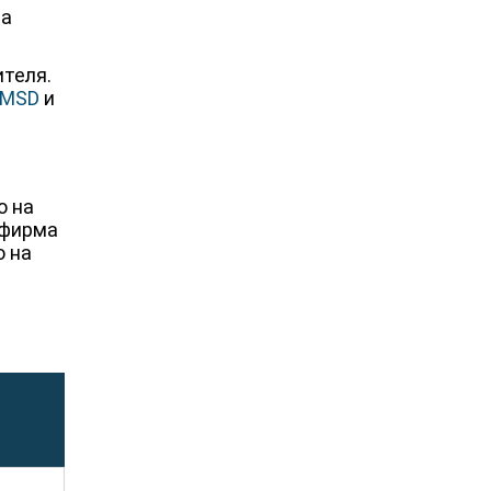
ителя.
MSD
и
о на
 фирма
ю на