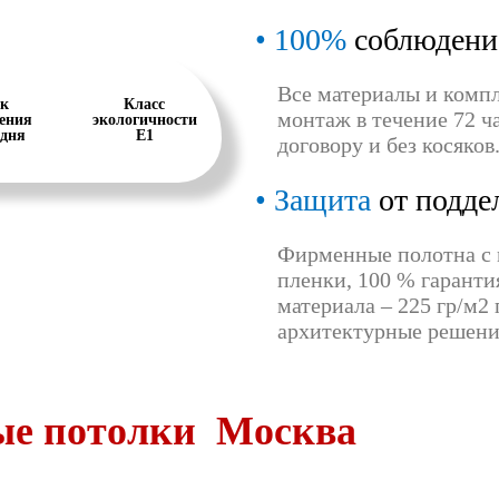
100%
соблюдени
Все материалы и комп
к
Класс
монтаж в течение 72 ча
ения
экологичности
 дня
Е1
договору и без косяков
Защита
от подде
Фирменные полотна с 
пленки, 100 % гаранти
материала – 225 гр/м2
архитектурные решени
е потолки Москва