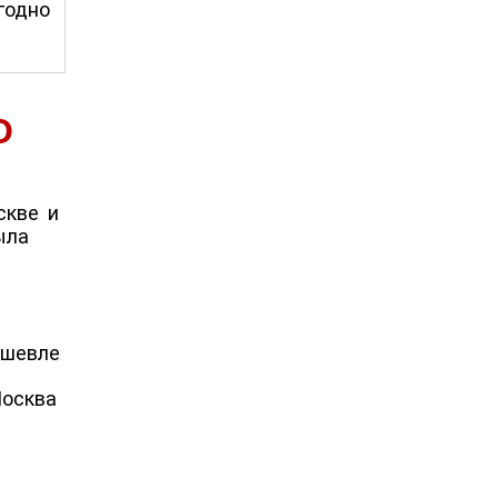
годно
О
скве и
ыла
ешевле