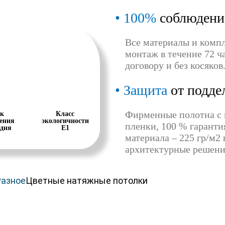
100%
соблюдени
Все материалы и комп
монтаж в течение 72 ча
договору и без косяков
Защита
от подде
Фирменные полотна с 
к
Класс
ения
экологичности
пленки, 100 % гаранти
 дня
Е1
материала – 225 гр/м2
архитектурные решени
Разное
Цветные натяжные потолки